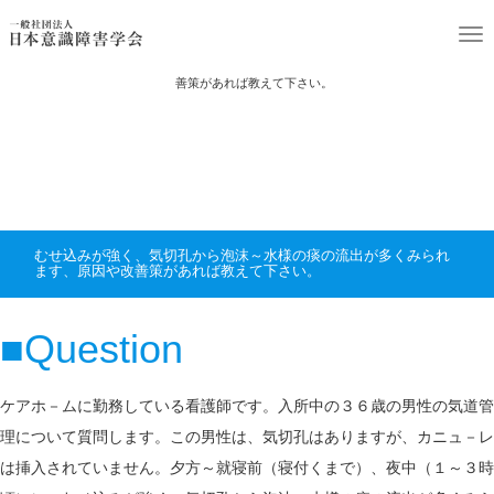
ホーム
Q&A
T
むせ込みが強く、気切孔から泡沫～水様の痰の流出が多くみられます、原因や改
o
善策があれば教えて下さい。
g
g
l
e
n
むせ込みが強く、気切孔から泡沫～水様の痰の流出が多くみられ
a
ます、原因や改善策があれば教えて下さい。
v
i
■Question
g
a
ケアホ－ムに勤務している看護師です。入所中の３６歳の男性の気道管
t
理について質問します。この男性は、気切孔はありますが、カニュ－レ
i
は挿入されていません。夕方～就寝前（寝付くまで）、夜中（１～３時
o