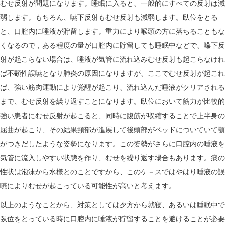
むせ反射が問題になります。睡眠に入ると、一般的にすべての反射は減
弱します。もちろん、嚥下反射もむせ反射も減弱します。臥位をとる
と、口腔内に唾液が貯留します。重力により喉頭の方に落ちることもな
くなるので，ある程度の量が口腔内に貯留しても睡眠中などで、嚥下反
射が起こらない場合は、唾液が気管に流れ込みむせ反射も起こらなけれ
ば不顕性誤嚥となり肺炎の原因になりますが、ここでむせ反射が起これ
ば、強い筋肉運動により覚醒が起こり、流れ込んだ唾液がクリアされる
まで、むせ反射を繰り返すことになります。臥位において筋力が比較的
強い患者にむせ反射が起こると、同時に腹筋が収縮することで上半身の
屈曲が起こり、その結果頸部が進展して後頭部がベッドについていて顎
がつきだしたような姿勢になります。この姿勢がさらに口腔内の唾液を
気管に流入しやすい状態を作り、むせを繰り返す場合もあります。痰の
性状は泡沫から水様とのことですから、このケ－スではやはり唾液の誤
嚥によりむせが起こっている可能性が高いと考えます。
以上のようなことから、対策としては夕方から就寝、あるいは睡眠中で
臥位をとっている時に口腔内に唾液が貯留することを避けることが必要