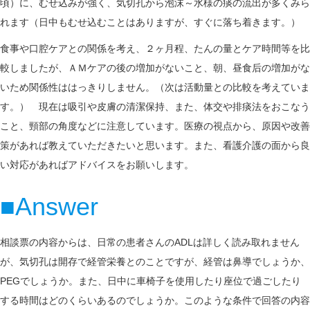
頃）に、むせ込みが強く、気切孔から泡沫～水様の痰の流出が多くみら
n
れます（日中もむせ込むことはありますが、すぐに落ち着きます。）
食事や口腔ケアとの関係を考え、２ヶ月程、たんの量とケア時間等を比
較しましたが、ＡＭケアの後の増加がないこと、朝、昼食后の増加がな
いため関係性ははっきりしません。（次は活動量との比較を考えていま
す。） 現在は吸引や皮膚の清潔保持、また、体交や排痰法をおこなう
こと、頸部の角度などに注意しています。医療の視点から、原因や改善
策があれば教えていただきたいと思います。また、看護介護の面から良
い対応があればアドバイスをお願いします。
■Answer
相談票の内容からは、日常の患者さんのADLは詳しく読み取れません
が、気切孔は開存で経管栄養とのことですが、経管は鼻導でしょうか、
PEGでしょうか。また、日中に車椅子を使用したり座位で過ごしたり
する時間はどのくらいあるのでしょうか。このような条件で回答の内容