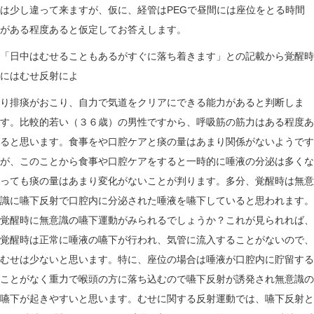
は少し違って来ますが、仮に、経管はPEGで昼間には座位をとる時間
がある程度あると仮定してお答えします。
「日中はむせることもあるがすぐに落ち着きます」との記載から覚醒時
にはむせ反射によ
り排痰がおこり、自力で気道をクリアにできる能力があると判断しま
す。比較的若い（３６歳）の男性ですから、呼吸筋の筋力はある程度あ
ると思います。食事をや口腔ケアと痰の量はあまり関係がないようです
が、このことから食事や口腔ケアをすると一時的に唾液の分泌は多くな
っても痰の量はあまり変化がないことが判ります。多分、覚醒時は無意
識に嚥下反射で口腔内に分泌された唾液を嚥下していると思われます。
覚醒時に無意識の嚥下運動がみられるでしょうか？これが見られれば、
覚醒時は正常に唾液の嚥下が行われ、気管に流入することがないので、
むせは少ないと思います。特に、座位の場合は唾液が口腔内に貯留する
ことがなく重力で喉頭の方に落ち込むので嚥下反射が誘発され無意識の
嚥下が起きやすいと思います。むせに関する反射運動では、嚥下反射と