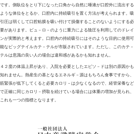
です。側臥位をとり下になった口角から自然に唾液が口腔外に流出する
ような体位をとるか、口腔内に持続吸引を置く方法が考えられます。吸
引圧は弱くして口腔粘膜を吸い付けて損傷することのないようにする必
要があります。ビュ－ロ－のように重力による陰圧を利用してのドレイ
ンが実際的と考えます。口腔内の持続吸引にはそのような目的に使用可
能なピッグテイルカテ－テルが市販されています。ただし、このカテ－
テルは意識の良い人の場合は違和感があるかも知れません。
４２度の体温上昇があり、入院を必要としたエピソ－ドは別の原因かも
知れません。熱産生の基となるエネルギ－源はもちろん食事ですから、
筋緊張が低下してくると必要カロリ－は少なくなるので、経管栄養など
で正確に同じカロリ－摂取を続けている場合には体重の増加が見られ、
これも一つの指標となります。