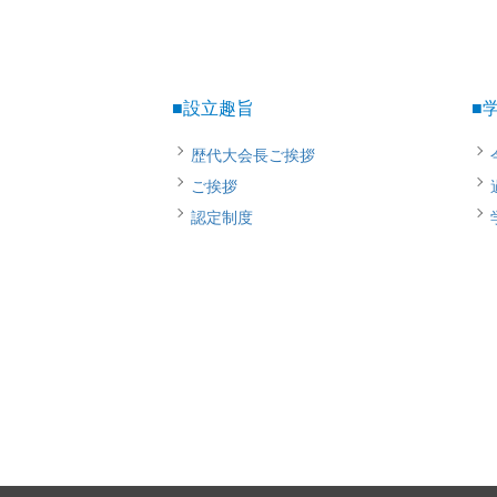
■設立趣旨
■
歴代大会長ご挨拶
ご挨拶
認定制度