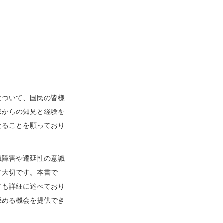
について、国民の皆様
家からの知見と経験を
なることを願っており
識障害や遷延性の意識
て大切です。本書で
ても詳細に述べており
深める機会を提供でき