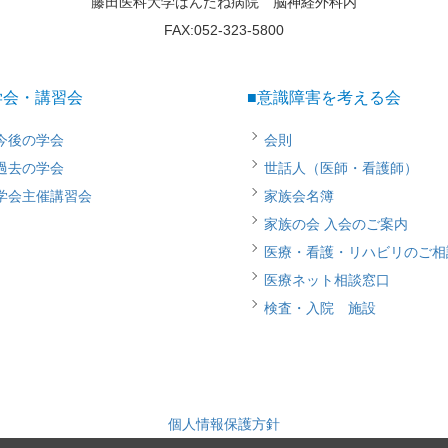
藤田医科大学ばんたね病院 脳神経外科内
FAX:052-323-5800
学会・講習会
■意識障害を考える会
今後の学会
会則
過去の学会
世話人（医師・看護師）
学会主催講習会
家族会名簿
家族の会 入会のご案内
医療・看護・リハビリのご相
医療ネット相談窓口
検査・入院 施設
個人情報保護方針