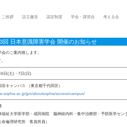
会 開催のお知らせ
ご挨拶
設立趣旨
認定制度
学会・講習会
考える会
第33回 日本意識障害学会 開催のお知らせ
学会のご案内致します。
す。
月6日(土)・7日(日)
四谷キャンパス （東京都千代田区）
ww.sophia.ac.jp/jpn/aboutsophia/access/campus/
雄
療福祉大学医学部・成田病院 脳神経内科・集中治療部・予防医学セン
生命倫理研究所 客員所員）